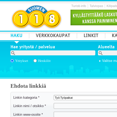
Turisti-info
Talviopas
Kilipail
HAKU
VERKKOKAUPAT
LINKIT
KA
Hae yritystä / palvelua
Alueelta
Yritykset
Henkilöt
Valitse m
Ehdota linkkiä
Linkin kategoria *
Linkin nimi / otsikko *
Linkin www-osoite *