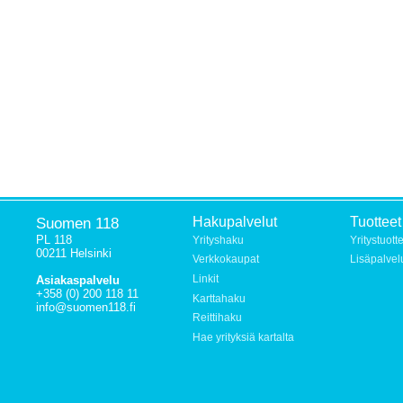
Suomen 118
Hakupalvelut
Tuotteet
PL 118
Yrityshaku
Yritystuott
00211 Helsinki
Verkkokaupat
Lisäpalvel
Linkit
Asiakaspalvelu
+358 (0) 200 118 11
Karttahaku
info@suomen118.fi
Reittihaku
Hae yrityksiä kartalta